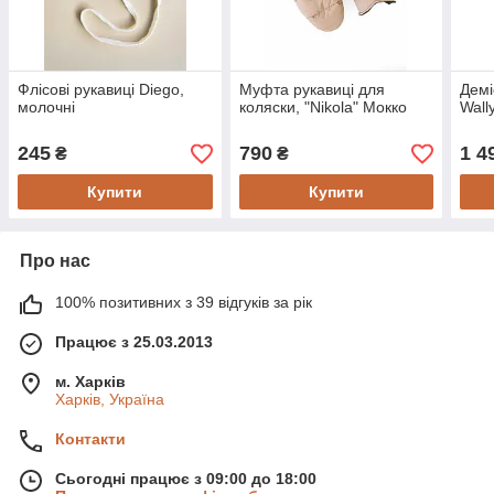
Флісові рукавиці Diego,
Муфта рукавиці для
Демі
молочні
коляски, "Nikola" Мокко
Wall
245
790
1 4
₴
₴
Купити
Купити
Про нас
100% позитивних з 39 відгуків за рік
Працює з 25.03.2013
м. Харків
Харків, Україна
Контакти
Сьогодні працює з 09:00 до 18:00