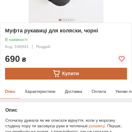
Муфта рукавиці для коляски, чорні
В наявності
Код: 106941
Роздріб
690
₴
Купити
Опис
Характеристики
Доставка
Оплата
Умови п
Опис
Спочатку думала як же описати відчуття, коли у морозну
студену пору ти засовуєш руки в тепленькі
рукавиці
. Перше,
що прийшло на розум, з пристойного, так це спогади з