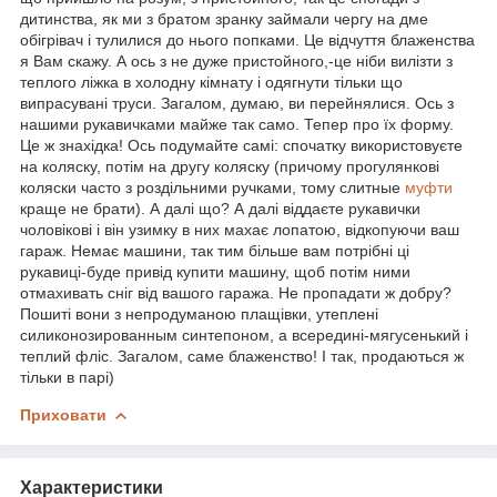
дитинства, як ми з братом зранку займали чергу на дме
обігрівач і тулилися до нього попками. Це відчуття блаженства
я Вам скажу. А ось з не дуже пристойного,-це ніби вилізти з
теплого ліжка в холодну кімнату і одягнути тільки що
випрасувані труси. Загалом, думаю, ви перейнялися. Ось з
нашими рукавичками майже так само. Тепер про їх форму.
Це ж знахідка! Ось подумайте самі: спочатку використовуєте
на коляску, потім на другу коляску (причому прогулянкові
коляски часто з роздільними ручками, тому слитные
муфти
краще не брати). А далі що? А далі віддаєте рукавички
чоловікові і він узимку в них махає лопатою, відкопуючи ваш
гараж. Немає машини, так тим більше вам потрібні ці
рукавиці-буде привід купити машину, щоб потім ними
отмахивать сніг від вашого гаража. Не пропадати ж добру?
Пошиті вони з непродуманою плащівки, утеплені
силиконозированным синтепоном, а всередині-мягусенький і
теплий фліс. Загалом, саме блаженство! І так, продаються ж
тільки в парі)
Приховати
Характеристики