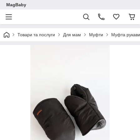
MagBaby
Товари та послуги
Для мам
Муфти
Муфта рукавиц