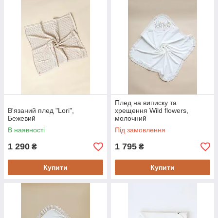
Плед на виписку та
В'язаний плед "Lori",
хрещення Wild flowers,
Бежевий
молочний
В наявності
Під замовлення
1 290
1 795
₴
₴
Купити
Купити