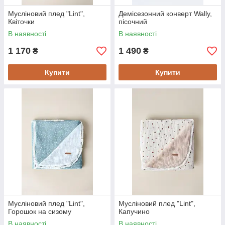
Мусліновий плед "Lint",
Демісезонний конверт Wally,
Квіточки
пісочний
В наявності
В наявності
1 170
1 490
₴
₴
Купити
Купити
Мусліновий плед "Lint",
Мусліновий плед "Lint",
Горошок на сизому
Капучино
В наявності
В наявності