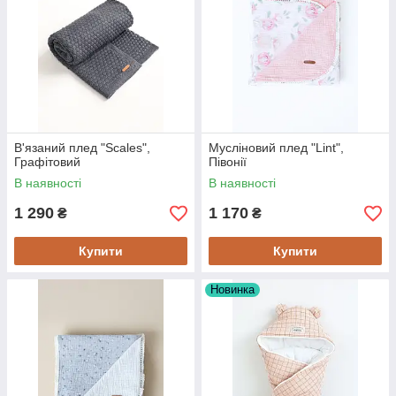
В'язаний плед "Scales",
Мусліновий плед "Lint",
Графітовий
Півонії
В наявності
В наявності
1 290
1 170
₴
₴
Купити
Купити
Новинка