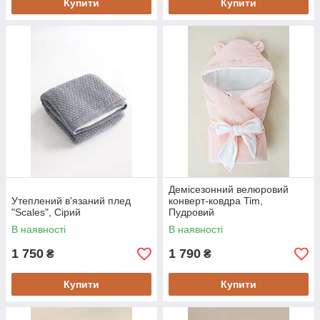
Купити
Купити
Демісезонний велюровий
Утеплений в'язаний плед
конверт-ковдра Tim,
"Scales", Сірий
Пудровий
В наявності
В наявності
1 750
1 790
₴
₴
Купити
Купити