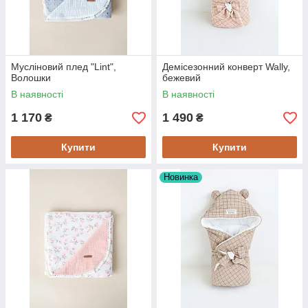
Мусліновий плед "Lint",
Демісезонний конверт Wally,
Волошки
бежевий
В наявності
В наявності
1 170
1 490
₴
₴
Купити
Купити
Новинка