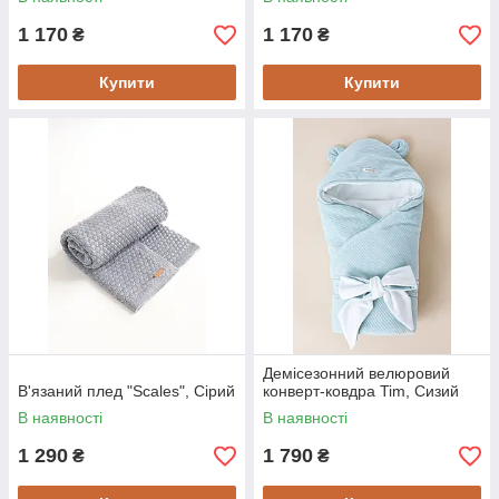
1 170
1 170
₴
₴
Купити
Купити
Демісезонний велюровий
В'язаний плед "Scales", Сірий
конверт-ковдра Tim, Сизий
В наявності
В наявності
1 290
1 790
₴
₴