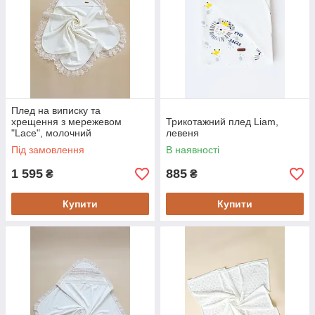
Плед на виписку та
хрещення з мережевом
Трикотажний плед Liam,
"Lace", молочний
левеня
Під замовлення
В наявності
1 595
885
₴
₴
Купити
Купити