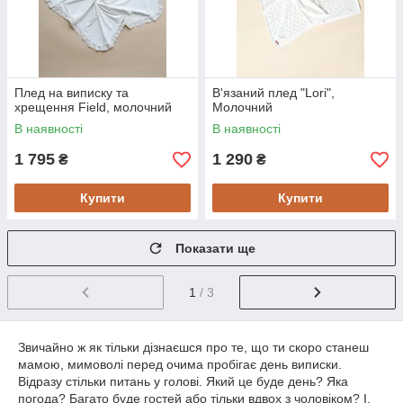
Плед на виписку та
В'язаний плед "Lori",
хрещення Field, молочний
Молочний
В наявності
В наявності
1 795
1 290
₴
₴
Купити
Купити
Показати ще
1
/ 3
Звичайно ж як тільки дізнаєшся про те, що ти скоро станеш
мамою, мимоволі перед очима пробігає день виписки.
Відразу стільки питань у голові. Який це буде день? Яка
погода? Багато буде гостей або тільки вдвох з чоловіком? І,