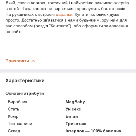
Який, своєю чергою, токсичний і найчастіше викликає алергію
в дітей . Така кнопка не вирветься і прослужить багато років.
На рукавчиках є встроєні
царапки
. Купити чоловічок дуже
просто. Достатньо зв'язатися з нами будь-яким, зручним для
вас способом (розділ "Контакти"), або оформити замовлення
на сайті.
Приховати
Характеристики
Основні атрибути
Виробник
MagBaby
Стать
Унісекс
Колір
Білий
Тип тканини
Трикотаж
Склад
Інтерлок — 100% бавовна