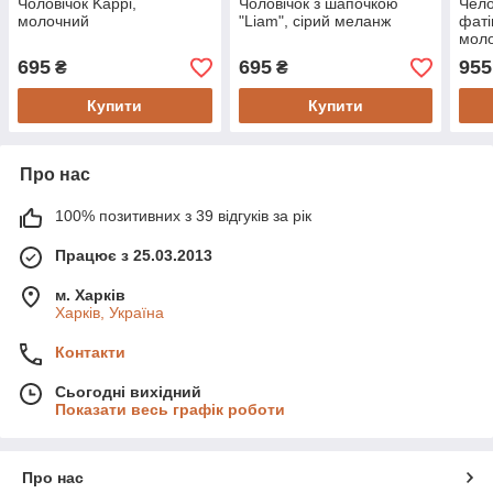
Чоловічок Kappi,
Чоловічок з шапочкою
Чело
молочний
"Liam", сірий меланж
фаті
мол
695
695
955
₴
₴
Купити
Купити
Про нас
100% позитивних з 39 відгуків за рік
Працює з 25.03.2013
м. Харків
Харків, Україна
Контакти
Сьогодні вихідний
Показати весь графік роботи
Про нас