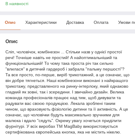
В наявності
Опис
Характеристики
Доставка
Оплата
Умови п
Опис
Сліп, чоловічок, комбінезон ... Стільки назв у однієї простої
речі! Точніше навіть не простий! А найоптимальніший та
функціональніший! То чому така проста річ так сильно
"влилася" в дитячий гардероб і забрала "пальму першості"?
Та все просто, по-перше, виріб трикотажний, а це означає, що
він добре тягнеться. Наші комбінезони виконані з найкращого
трикотажу, представленого на ринку-інтерлоку, який однаково
гладкий як зовні, так і зсередини. І звичайно дизайн. Велика
команда професіоналів працює над тим, щоб дивувати та
радувати вас своєю продукцією. Лекала зроблені таким
чином, що враховують фізіологію дитини та її активність. А це
означає, що чоловічки будуть максимально зручними для
малюка і вдало "сядуть". Окрему увагу хочеться приділити
фурнітурі. У всіх виробах ТМ МagBaby використовується
сертифікована європейська кнопка, яка не містить нікелю.