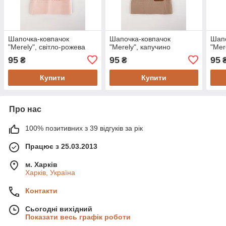
Шапочка-ковпачок
Шапочка-ковпачок
Шапо
"Merely", світло-рожева
"Merely", капучино
"Mer
95
95
95
₴
₴
Купити
Купити
Про нас
100% позитивних з 39 відгуків за рік
Працює з 25.03.2013
м. Харків
Харків, Україна
Контакти
Сьогодні вихідний
Показати весь графік роботи