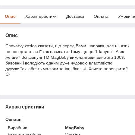
Опис
Характеристики
Доставка
Оплата
Умови п
Опис
Спочатку хотіла сказати, що перед Вами шапочка, але ні, язик
не повертається її так називати. Тому що це "Шапуня". А як
же ще? Всі шапуні TM MagBaby виконані звичайно ж з 100%
бавовни і володіють одним дуже чудовою властивістю:
дуууже їх люблять малюки та їхні близькі. Хочете перевірити?
😉
Характеристики
Основні
Виробник
MagBaby
Країна виробник
Україна