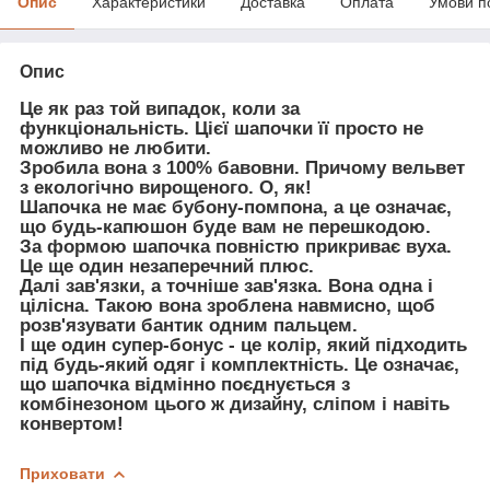
Опис
Характеристики
Доставка
Оплата
Умови п
Опис
Це як раз той випадок, коли за
функціональність. Цієї шапочки її просто не
можливо не любити.
Зробила вона з 100% бавовни. Причому вельвет
з екологічно вирощеного. О, як!
Шапочка не має бубону-помпона, а це означає,
що будь-капюшон буде вам не перешкодою.
За формою шапочка повністю прикриває вуха.
Це ще один незаперечний плюс.
Далі зав'язки, а точніше зав'язка. Вона одна і
цілісна. Такою вона зроблена навмисно, щоб
розв'язувати бантик одним пальцем.
І ще один супер-бонус - це колір, який підходить
під будь-який одяг і комплектність. Це означає,
що шапочка відмінно поєднується з
комбінезоном цього ж дизайну, сліпом і навіть
конвертом!
Приховати