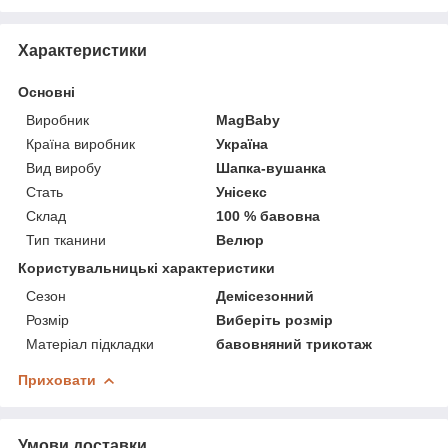
Характеристики
Основні
Виробник
MagBaby
Країна виробник
Україна
Вид виробу
Шапка-вушанка
Стать
Унісекс
Склад
100 % бавовна
Тип тканини
Велюр
Користувальницькі характеристики
Сезон
Демісезонний
Розмір
Виберіть розмір
Матеріал підкладки
бавовняний трикотаж
Приховати
Умови доставки