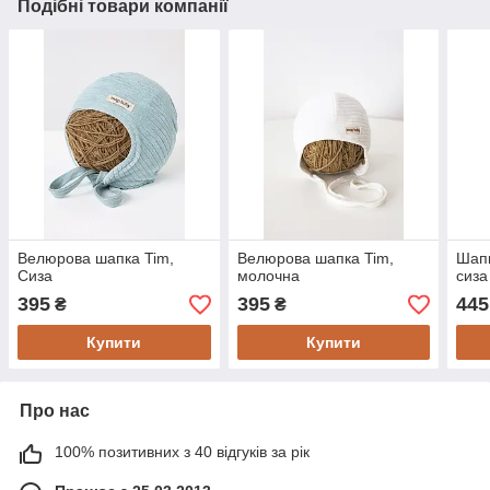
Подібні товари компанії
Велюрова шапка Tim,
Велюрова шапка Tim,
Шапк
Сиза
молочна
сиза
395
395
445
₴
₴
Купити
Купити
Про нас
100% позитивних з 40 відгуків за рік