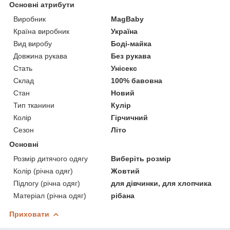
Основні атрибути
Виробник
MagBaby
Країна виробник
Україна
Вид виробу
Боді-майка
Довжина рукава
Без рукава
Стать
Унісекс
Склад
100% бавовна
Стан
Новий
Тип тканини
Кулір
Колір
Гірчичний
Сезон
Літо
Основні
Розмір дитячого одягу
Виберіть розмір
Колір (річна одяг)
Жовтий
Підлогу (річна одяг)
для дівчинки, для хлопчика
Матеріал (річна одяг)
рібана
Приховати