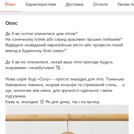
Опис
Характеристики
Доставка
Оплата
Умови п
Опис
Де б ви хотіли опинитися цим літом?
На сонячному пляжі або серед красивих гірських пейзажів?
Відвідати незвіданий європейське місто або провести тихий
вікенд в будиночку біля озера?
⠀
Де б ви не опинилися, нехай ваші літні пригоди будуть
яскравими і незабутніми! 🥰
⠀
Нова серія боді «Cory» – просто знахідка для літа. Тоненька
бавовняна тканина, яскраві кольори та стриманий стиль.... а
ще, кнопочки між ніжок, для зручності одягання і зміни
підгузника.
Кажу ж, знахідка! 😊 Як для дому, так і на вулиці.