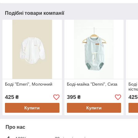
Подібні товари компанії
Боді "Emeri", Молочний
Боді-майка "Denni", Сиза
Боді
кістк
425
395
425
₴
₴
Купити
Купити
Про нас