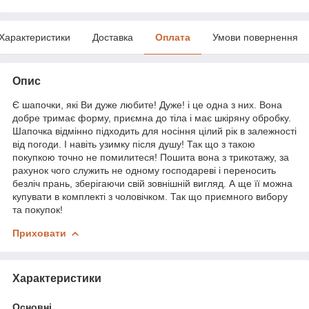
Характеристики
Доставка
Оплата
Умови повернення
Опис
Є шапочки, які Ви дуже любите! Дуже! і це одна з них. Вона
добре тримає форму, приємна до тіла і має шкіряну обробку.
Шапочка відмінно підходить для носіння цілий рік в залежності
від погоди. І навіть узимку після душу! Так що з такою
покупкою точно не помилитеся! Пошита вона з трикотажу, за
рахунок чого служить не одному господареві і переносить
безліч прань, зберігаючи свій зовнішній вигляд. А ще її можна
купувати в комплекті з чоловічком. Так що приємного вибору
та покупок!
Приховати
Характеристики
Основні