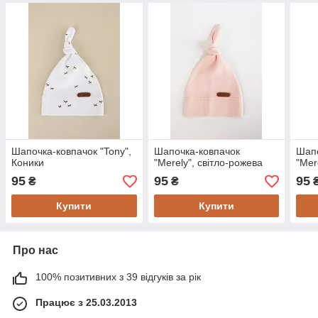
Шапочка-ковпачок "Tony",
Шапочка-ковпачок
Шапо
Коники
"Merely", світло-рожева
"Mer
95
95
95
₴
₴
Купити
Купити
Про нас
100% позитивних з 39 відгуків за рік
Працює з 25.03.2013