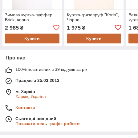
Зимова куртка-пуффер
Куртка-грязепруф "Korin",
Вель
Brick, чорна
Чорна
курт
2 985
1 975
1 6
₴
₴
Купити
Купити
Про нас
100% позитивних з 39 відгуків за рік
Працює з 25.03.2013
м. Харків
Харків, Україна
Контакти
Сьогодні вихідний
Показати весь графік роботи