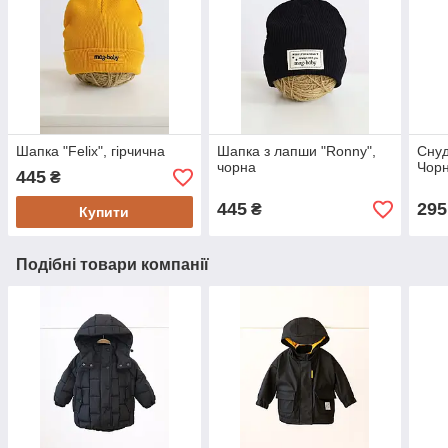
Шапка "Felix", гірчична
Шапка з лапши "Ronny",
Снуд
чорна
Чор
445
₴
445
295
₴
Купити
Подібні товари компанії