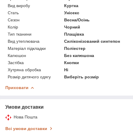
Вид виробу
Куртка
Стать
Унісекс
Сезон
Весна/Осінь
Колір
Чорний
Тип тканини
Плащівка
Вид утеплювача
Силіконізований синтепон
Матеріал підкладки
Поліестер
Капюшон
Без капюшона
Застібка
Кнопки
Хутряна обробка
Ні
Розмір дитячого одягу
Виберіть розмір
Приховати
Умови доставки
Нова Пошта
Всі умови доставки