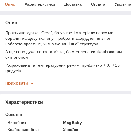
Опис
Характеристики
Доставка
Оплата
Умови п
Опис
Практична куртка "Gree", бо у якості матеріалу верху ми
обрали плащеву тканину. Прибрати забруднення з неї
набагато простіше, чим з тканин іншої структури.
А ще воно дуже легка та м'яка, бо утеплена силіконізованим
синтепоном.
Розрахована та температурний режим, приблизно + 0...+15
градусів
Приховати
Характеристики
Основні
Виробник
MagBaby
Країна виробник
Україна