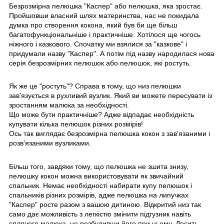
Безрозмірна пелюшка "Каспер" або пелюшка, яка зростає.
Пройшовши власний шлях материнства, нас не покидала
думка про створення кокона, який був би ще більш
багатофункціональніше і практичніше. Хотілося ще чогось
ніжного і казкового. Спочатку ми взялися за "казкове" і
придумали назву "Каспер". А потім під назву народилася нова
серія безрозмірних пелюшок або пелюшок, які ростуть.
Як же це "ростуть"? Справа в тому, що низ пелюшки
зав'язується в рухливий вузлик. Який ви можете пересувати із
зростанням малюка за необхідності.
Що може бути практичніше? Адже відпадає необхідність
купувати кілька пелюшок різних розмірів!
Ось так виглядає безрозмірна пелюшка кокон з зав'язаними і
розв'язаними вузликами.
Більш того, завдяки тому, що пелюшка не зшита знизу,
пелюшку кокон можна використовувати як звичайний
спальник. Немає необхідності набирати купу пелюшок і
спальників різних розмірів, адже пелюшка на липучках
"Каспер" росте разом з вашою дитиною. Відкритий низ так
само дає можливість з легкістю змінити підгузник навіть
сплячого малюка, не розбудивши його при цьому. Досить