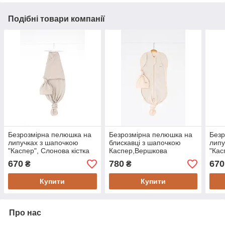
Подібні товари компанії
Безрозмірна пелюшка на
Безрозмірна пелюшка на
Безр
липучках з шапочкою
блискавці з шапочкою
липу
"Каспер", Слонова кістка
Каспер,Вершкова
"Кас
670
780
670
₴
₴
Купити
Купити
Про нас