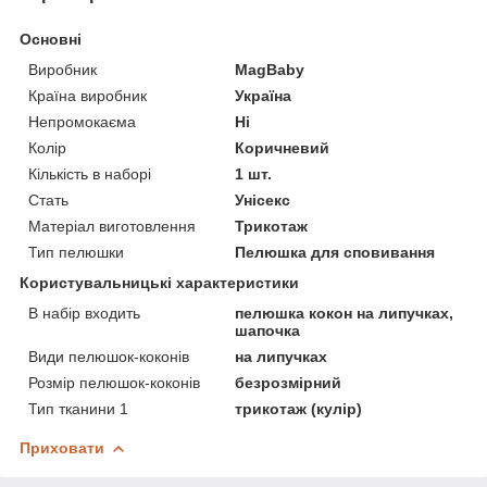
Основні
Виробник
MagBaby
Країна виробник
Україна
Непромокаєма
Ні
Колір
Коричневий
Кількість в наборі
1 шт.
Стать
Унісекс
Матеріал виготовлення
Трикотаж
Тип пелюшки
Пелюшка для сповивання
Користувальницькі характеристики
В набір входить
пелюшка кокон на липучках,
шапочка
Види пелюшок-коконів
на липучках
Розмір пелюшок-коконів
безрозмірний
Тип тканини 1
трикотаж (кулір)
Приховати