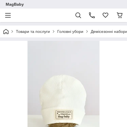
MagBaby
Товари та послуги
Головні убори
Демісезонні набори