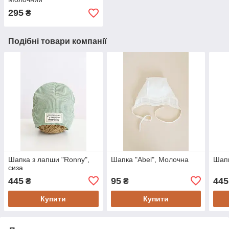
295
₴
Подібні товари компанії
Шапка з лапши "Ronny",
Шапка "Abel", Молочна
Шапк
сиза
445
95
445
₴
₴
Купити
Купити