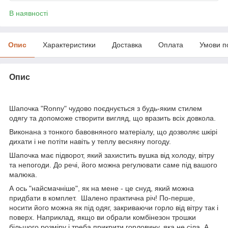
В наявності
Опис
Характеристики
Доставка
Оплата
Умови п
Опис
Шапочка "Ronny" чудово поєднується з будь-яким стилем
одягу та допоможе створити вигляд, що вразить всіх довкола.
Виконана з тонкого бавовняного матеріалу, що дозволяє шкірі
дихати і не потіти навіть у теплу весняну погоду.
Шапочка має підворот, який захистить вушка від холоду, вітру
та непогоди. До речі, його можна регулювати саме під вашого
малюка.
А ось "найсмачніше", як на мене - це снуд, який можна
придбати в комплет. Шалено практична річ! По-перше,
носити його можна як під одяг, закриваючи горло від вітру так і
поверх. Наприклад, якщо ви обрали комбінезон трошки
більшого розміру і треба прикрити горловину, яка не сіла. А