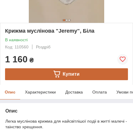
Крижма муслінова "Jeremy", Біла
В наявності
Код: 110560
Роздріб
1 160
₴
Купити
Опис
Характеристики
Доставка
Оплата
Умови п
Опис
Легка муслінова крижма для найсвітлішої подіі в житті малечі -
таінство хрещення.