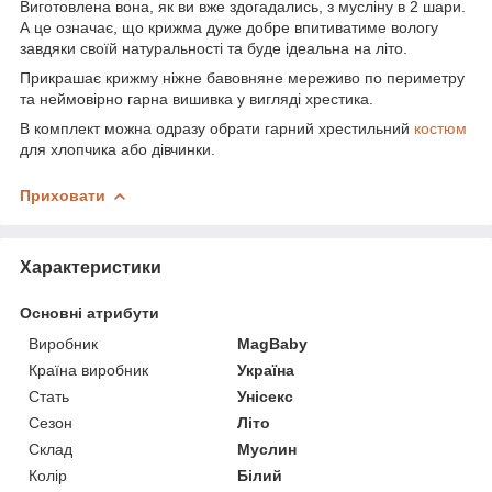
Виготовлена вона, як ви вже здогадались, з мусліну в 2 шари.
А це означає, що крижма дуже добре впитиватиме вологу
завдяки своїй натуральності та буде ідеальна на літо.
Прикрашає крижму ніжне бавовняне мереживо по периметру
та неймовірно гарна вишивка у вигляді хрестика.
В комплект можна одразу обрати гарний хрестильний
костюм
для хлопчика або дівчинки.
Приховати
Характеристики
Основні атрибути
Виробник
MagBaby
Країна виробник
Україна
Стать
Унісекс
Сезон
Літо
Склад
Муслин
Колір
Білий