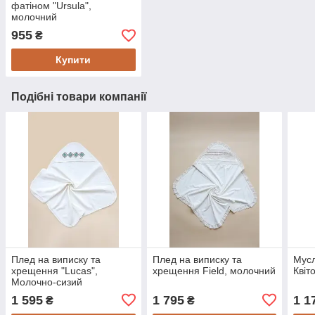
фатіном "Ursula",
молочний
955
₴
Купити
Подібні товари компанії
Плед на виписку та
Плед на виписку та
Мусл
хрещення "Lucas",
хрещення Field, молочний
Квіт
Молочно-сизий
1 595
1 795
1 1
₴
₴