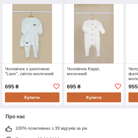
Чоловічок з шапочкою
Чоловічок Kappi,
Чело
"Liam", світло-молочний
молочний
фаті
мол
695
695
955
₴
₴
Купити
Купити
Про нас
100% позитивних з 39 відгуків за рік