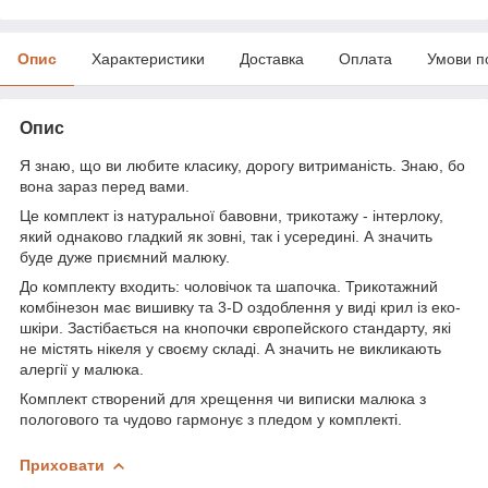
Опис
Характеристики
Доставка
Оплата
Умови п
Опис
Я знаю, що ви любите класику, дорогу витриманість. Знаю, бо
вона зараз перед вами.
Це комплект із натуральної бавовни, трикотажу - інтерлоку,
який однаково гладкий як зовні, так і усередині. А значить
буде дуже приємний малюку.
До комплекту входить: чоловічок та шапочка. Трикотажний
комбінезон має вишивку та 3-D оздоблення у виді крил із еко-
шкіри. Застібається на кнопочки європейского стандарту, які
не містять нікеля у своєму складі. А значить не викликають
алергії у малюка.
Комплект створений для хрещення чи виписки малюка з
пологового та чудово гармонує з пледом у комплекті.
Приховати