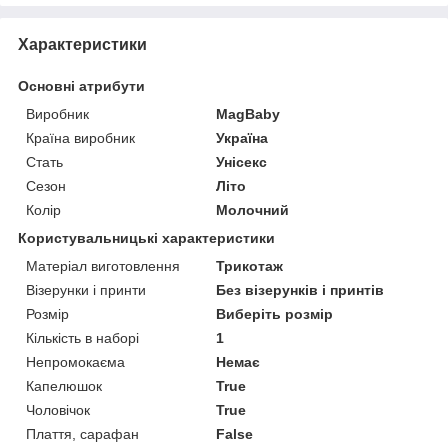
Характеристики
Основні атрибути
Виробник
MagBaby
Країна виробник
Україна
Стать
Унісекс
Сезон
Літо
Колір
Молочний
Користувальницькі характеристики
Матеріал виготовлення
Трикотаж
Візерунки і принти
Без візерунків і принтів
Розмір
Виберіть розмір
Кількість в наборі
1
Непромокаєма
Немає
Капелюшок
True
Чоловічок
True
Плаття, сарафан
False