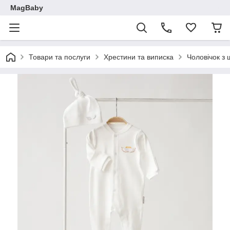
MagBaby
Товари та послуги
Хрестини та виписка
Чоловічок з