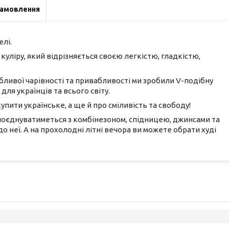
замовлення
елі.
уліру, який відрізняється своєю легкістю, гладкістю,
ивої чарівності та привабливості ми зробили V-подібну
для українців та всього світу.
упити українське, а ще й про сміливість та свободу!
 поєднуватиметься з комбінезоном, спідницею, джинсами та
о неї. А на прохолодні літні вечора ви можете обрати худі