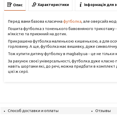
Характеристики
Інформація для 
Опис
Перед вами базова класична
футболка
, але оверсайз мод
Пошита футболка з тоненького бавовняного трикотажу - к
м'якістю та приємний на дотик.
Прикрашена футболка маленькою кишенькою, а для особл
горловину. А ще, футболка має вишивку, дуже символічну 
Тож купити дитячу футболку в magbaby.ua - це не тільки к
За рахунок своєї універсальності, футболка дуже класно
навіть шортами які, до речі, можна придбати в комплект д
цієї ж серії.
Способ доставки и оплаты
Отзывы