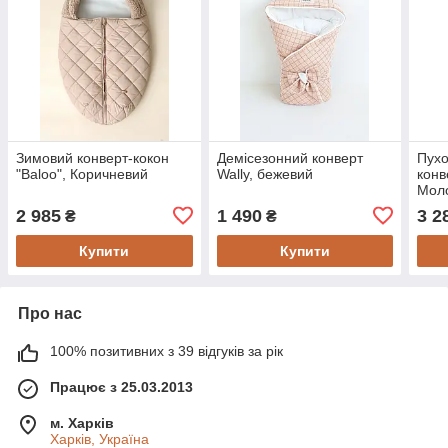
Зимовий конверт-кокон
Демісезонний конверт
Пухо
"Baloo", Коричневий
Wally, бежевий
конв
Мол
2 985
1 490
3 2
₴
₴
Купити
Купити
Про нас
100% позитивних з 39 відгуків за рік
Працює з 25.03.2013
м. Харків
Харків, Україна