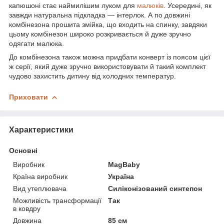
капюшоні стає наймилішим луком для
малюків
. Усередині, як
завжди натуральна підкладка — інтерлок. А по довжині
комбінезона прошита змійка, що входить на спинку, завдяки
цьому комбінезон широко розкривається й дуже зручно
одягати малюка.
До комбінезона також можна придбати конверт із поясом цієї
ж серії, який дуже зручно використовувати й такий комплект
чудово захистить дитину від холодних температур.
Приховати
Характеристики
Основні
Виробник
MagBaby
Країна виробник
Україна
Вид утеплювача
Силіконізований синтепон
Можливість трансформації
Так
в ковдру
Довжина
85 см