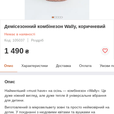
Демісезонний комбінезон Wally, коричневий
Немає в наявності
Код: 105037
Роздріб
1 490
₴
Опис
Характеристики
Доставка
Оплата
Умови п
Опис
Наймиліший «must have» на осінь — комбінезон «Wally». Це
дуже ніжний вигляд, але дуже тепле й універсальне вбрання
для дитини.
Виготовлений із мікровельвету зовні та просто неймовірний на
дотик. У поєднанні з нюдовими квітами та вушками на