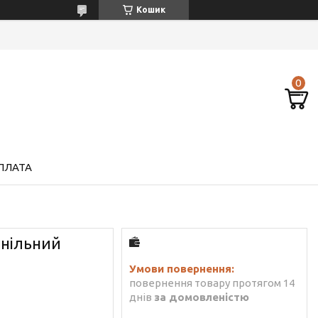
Кошик
ПЛАТА
анільний
повернення товару протягом 14
днів
за домовленістю