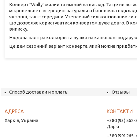
Конверт "Wally" милий та ніжний на вигляд. Та це не всі й
мікровельвет, всередині натуральна бавовняна підкладк
як зовні, так і зсередини. Утеплений силіконізованим си
що дозволяє користуватися конвертом дуже довго. В комп
виписку.
Нюдова палітра кольорів та вушка на капюшоні подарую
Це демісезонний варіант конверта, який можна придбати
Способ доставки и оплаты
Отзывы
Харків, Україна
+380 (93) 562-
Дар'я
+380 (99) 265-