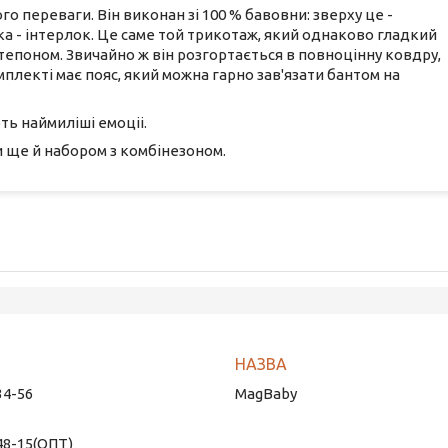
ого переваги. Він виконан зі 100 % бавовни: зверху це -
а - інтерлок. Це саме той трикотаж, який однаково гладкий
нтепоном. Звичайно ж він розгортається в повноцінну ковдру,
лекті має пояс, який можна гарно зав'язати бантом на
ть наймиліші емоціі.
 ще й набором з комбінезоном.
34-56
MagBaby
48-15
ОПТ