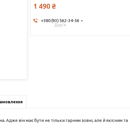
1 490 ₴
+380 (93) 562-34-56
Дар'я
замовлення
. Адже він має бути не тільки гарним зовні, але й якісним та