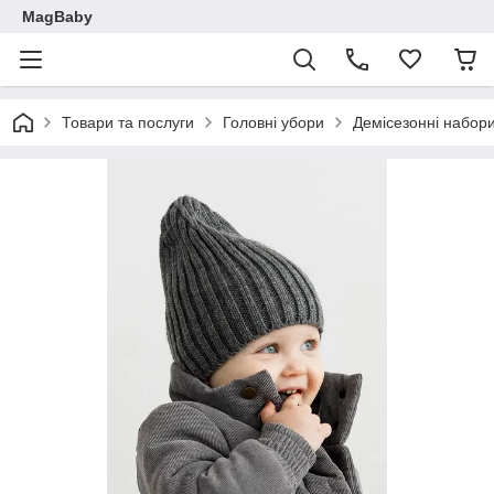
MagBaby
Товари та послуги
Головні убори
Демісезонні набори