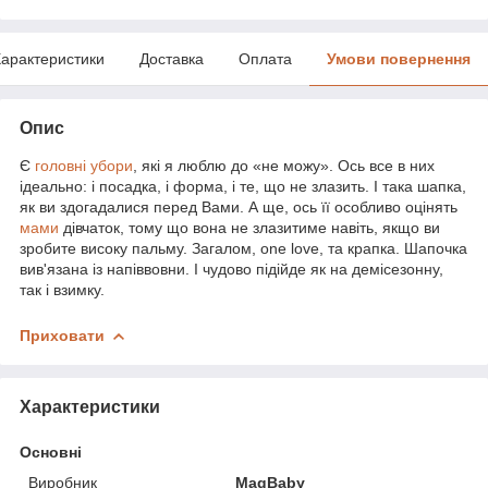
арактеристики
Доставка
Оплата
Умови повернення
Опис
Є
головні убори
, які я люблю до «не можу». Ось все в них
ідеально: і посадка, і форма, і те, що не злазить. І така шапка,
як ви здогадалися перед Вами. А ще, ось її особливо оцінять
мами
дівчаток, тому що вона не злазитиме навіть, якщо ви
зробите високу пальму. Загалом, one love, та крапка. Шапочка
вив'язана із напіввовни. І чудово підійде як на демісезонну,
так і взимку.
Приховати
Характеристики
Основні
Виробник
MagBaby