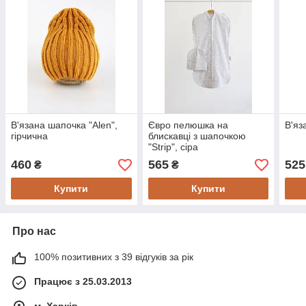
В'язана шапочка "Alen",
Євро пелюшка на
В'яз
гірчична
блискавці з шапочкою
"Strip", сіра
460
565
525
₴
₴
Купити
Купити
Про нас
100% позитивних з 39 відгуків за рік
Працює з 25.03.2013