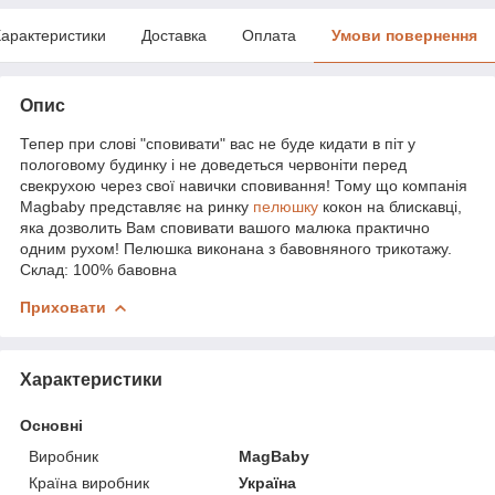
арактеристики
Доставка
Оплата
Умови повернення
Опис
Тепер при слові "сповивати" вас не буде кидати в піт у
пологовому будинку і не доведеться червоніти перед
свекрухою через свої навички сповивання! Тому що компанія
Magbaby представляє на ринку
пелюшку
кокон на блискавці,
яка дозволить Вам сповивати вашого малюка практично
одним рухом! Пелюшка виконана з бавовняного трикотажу.
Склад: 100% бавовна
Приховати
Характеристики
Основні
Виробник
MagBaby
Країна виробник
Україна