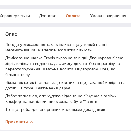
Характеристики
Доставка
Оплата
Умови повернення
Опис
Погода у міжсезоння така мінлива, що у тонкій шапці
мерзнуть вушка, а в теплій аж п’ятки пітніють.
Демісезонна шапка Travis якраз на такі дні. Двошарова в'язка
зігріє голівку та водночас дає змогу дихати, без перегріву та
переохолодження. Її можна носити з відворотом і без, як
більш стоячу.
Ніжна, як котик і тепленька, як котик, а ще, така неймовірна на
дотик… Схоже, і натхнення дарує.
Добре тягнеться, але чудово сідає та не з’їжджає з голівки.
Комфортна настільки, що можна забути її зняти.
Те, що треба для енергійних маленьких дослідників.
Приховати