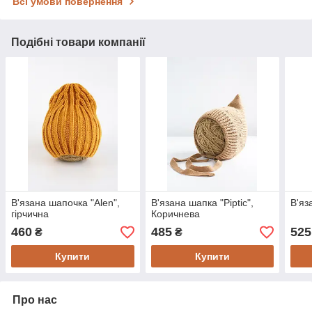
Всі умови повернення
Подібні товари компанії
В'язана шапочка "Alen",
В'язана шапка "Piptic",
В'яз
гірчична
Коричнева
460
485
525
₴
₴
Купити
Купити
Про нас