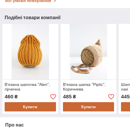
Всі умови повернення
Подібні товари компанії
В'язана шапочка "Alen",
В'язана шапка "Piptic",
Шапк
гірчична
Коричнева
хакі
460
485
445
₴
₴
Купити
Купити
Про нас