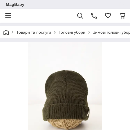
MagBaby
Товари та послуги
Головні убори
Зимові головні убо