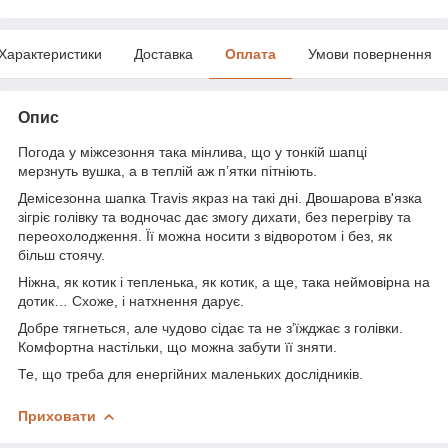
Характеристики
Доставка
Оплата
Умови повернення
Опис
Погода у міжсезоння така мінлива, що у тонкій шапці
мерзнуть вушка, а в теплій аж п’ятки пітніють.
Демісезонна шапка Travis якраз на такі дні. Двошарова в'язка
зігріє голівку та водночас дає змогу дихати, без перегріву та
переохолодження. Її можна носити з відворотом і без, як
більш стоячу.
Ніжна, як котик і тепленька, як котик, а ще, така неймовірна на
дотик… Схоже, і натхнення дарує.
Добре тягнеться, але чудово сідає та не з’їжджає з голівки.
Комфортна настільки, що можна забути її зняти.
Те, що треба для енергійних маленьких дослідників.
Приховати