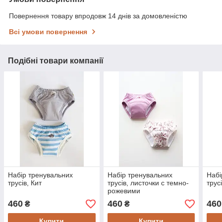
Повернення товару впродовж 14 днів за домовленістю
Всі умови повернення
Подібні товари компанії
Набір тренувальних
Набір тренувальних
Набі
трусів, Кит
трусів, листочки с темно-
трус
рожевими
460
460
460
₴
₴
Купити
Купити