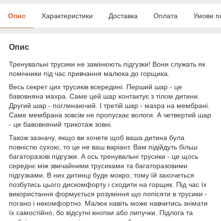
Опис
Характеристики
Доставка
Оплата
Умови п
Опис
Тренувальні трусики не замінюють підгузки! Вони служать як
помічники під час привчання малюка до горщика.
Весь секрет цих трусиків всередині. Перший шар - це
бавовняна махра. Саме цей шар контактує з тілом дитини.
Другий шар - поглинаючий. І третій шар - махра на мембрані.
Саме мембрана зовсім не пропускає вологи. А четвертий шар
- це бавовняний трикотаж зовні.
Також зазначу, якщо ви хочете щоб ваша дитина була
повністю сухою, то це не ваш варіант. Вам підійдуть більш
багаторазові підгузки. А ось тренувальні трусики - це щось
середнє між звичайними трусиками та багаторазовими
підгузками. В них дитинці буде мокро, тому їй захочеться
позбутись цього дискомфорту і сходити на горщик. Під час їх
використання формується розуміння що попісяти в трусики -
погано і некомфортно. Малюк навіть може навчитись знімати
їх самостійно, бо відсутні кнопки або липучки. Підлога та