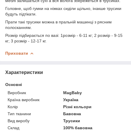
меблі залишаться сухі а вся волога збережеться в трусиках.
Головне, щоб гумки на ніжках сиділи щільно, інакше трусики
будуть підтікати.
Прати такі трусики можна в пральній машинці з рясним
полосканням.
Розмір підбирається по вазі: 1розмір - 6-11 кг; 2 розмір - 9-15
кг; 3 розмір - 12-17 кг.
Приховати
Характеристики
Основні
Виробник
MagBaby
Країна виробник
Україна
Колір
Різні кольори
Тип тканини
Бавовна
Вид виробу
Трусики
Склад
100% бавовна