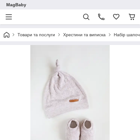
MagBaby
Товари та послуги
Хрестини та виписка
Набір шапочк