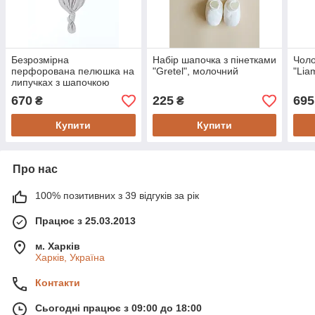
Безрозмірна
Набір шапочка з пінетками
Чоло
перфорована пелюшка на
"Gretel", молочний
"Lia
липучках з шапочкою
"Каспер" серія Honey,
670
225
695
₴
₴
Бежевий меланж
Купити
Купити
Про нас
100% позитивних з 39 відгуків за рік
Працює з 25.03.2013
м. Харків
Харків, Україна
Контакти
Сьогодні працює з 09:00 до 18:00