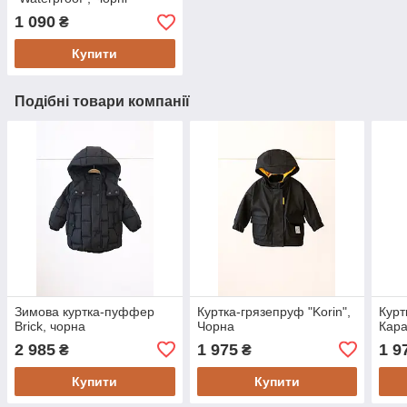
1 090
₴
Купити
Подібні товари компанії
Зимова куртка-пуффер
Куртка-грязепруф "Korin",
Курт
Brick, чорна
Чорна
Кар
2 985
1 975
1 9
₴
₴
Купити
Купити