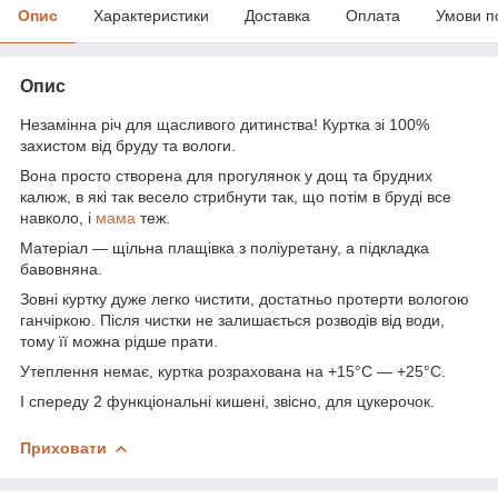
Опис
Характеристики
Доставка
Оплата
Умови п
Опис
Незамінна річ для щасливого дитинства! Куртка зі 100%
захистом від бруду та вологи.
Вона просто створена для прогулянок у дощ та брудних
калюж, в які так весело стрибнути так, що потім в бруді все
навколо, і
мама
теж.
Матеріал — щільна плащівка з поліуретану, а підкладка
бавовняна.
Зовні куртку дуже легко чистити, достатньо протерти вологою
ганчіркою. Після чистки не залишається розводів від води,
тому її можна рідше прати.
Утеплення немає, куртка розрахована на +15°C — +25°C.
І спереду 2 функціональні кишені, звісно, для цукерочок.
Приховати