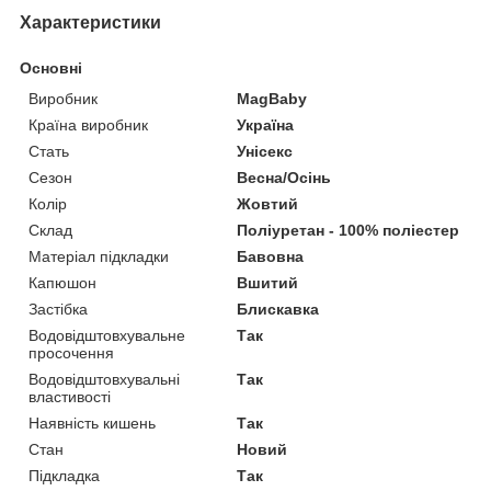
Характеристики
Основні
Виробник
MagBaby
Країна виробник
Україна
Стать
Унісекс
Сезон
Весна/Осінь
Колір
Жовтий
Склад
Поліуретан - 100% поліестер
Матеріал підкладки
Бавовна
Капюшон
Вшитий
Застібка
Блискавка
Водовідштовхувальне
Так
просочення
Водовідштовхувальні
Так
властивості
Наявність кишень
Так
Стан
Новий
Підкладка
Так