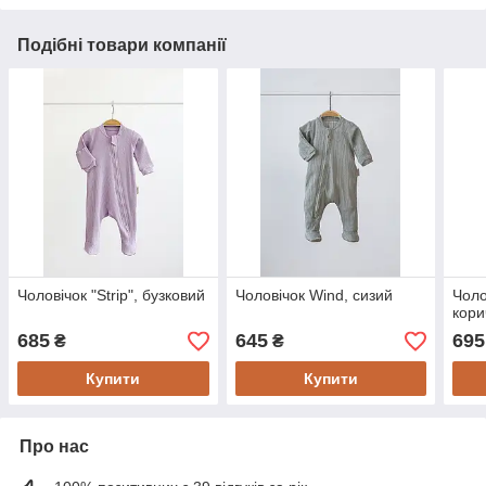
Подібні товари компанії
Чоловічок "Strip", бузковий
Чоловічок Wind, сизий
Чоло
кори
685
645
695
₴
₴
Купити
Купити
Про нас