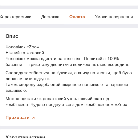
Характеристики
Доставка
Оплата
Умови повернення
Опис
Чоловічок «Zoo»
Ніжний та казковий.
Чоловічок можна вдягати на голе тіло. Пошитий зі 100%
бавовни — трикотажу двонитки з великою петлею всередині.
Спереду застібається на ґудзики, а внизу на кнопки, щоб було
легко змінити підгузок.
Також спереду оздоблений шкіряною нашивкою та чарівною
вишивкою.
Можна вдягати як додатковий утеплюючий шар під
комбінезон. Чудово поєднується з демі комбінезоном «Zoo»
Приховати
Характеристики