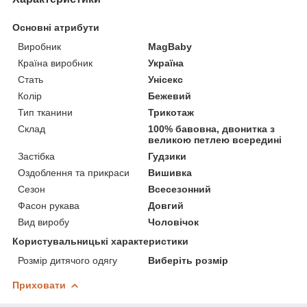
Основні атрибути
Виробник
MagBaby
Країна виробник
Україна
Стать
Унісекс
Колір
Бежевий
Тип тканини
Трикотаж
Склад
100% бавовна, двонитка з
великою петлею всередині
Застібка
Гудзики
Оздоблення та прикраси
Вишивка
Сезон
Всесезонний
Фасон рукава
Довгий
Вид виробу
Чоловічок
Користувальницькі характеристики
Розмір дитячого одягу
Виберіть розмір
Приховати