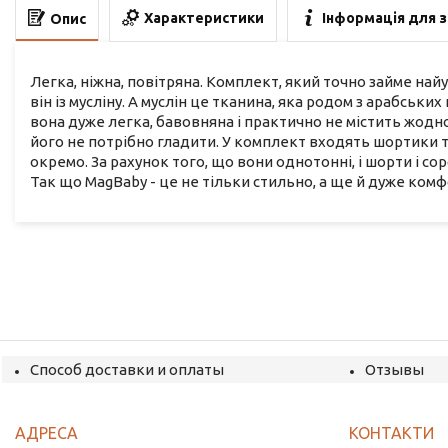
Характеристики
Інформація для 
Опис
Легка, ніжна, повітряна. Комплект, який точно займе най
він із мусліну. А муслін це тканина, яка родом з арабськи
вона дуже легка, бавовняна і практично не містить жодної
його не потрібно гладити. У комплект входять шортики та
окремо. За рахунок того, що вони однотонні, і шорти і с
Так що MagBaby - це не тільки стильно, а ще й дуже ком
Способ доставки и оплаты
Отзывы