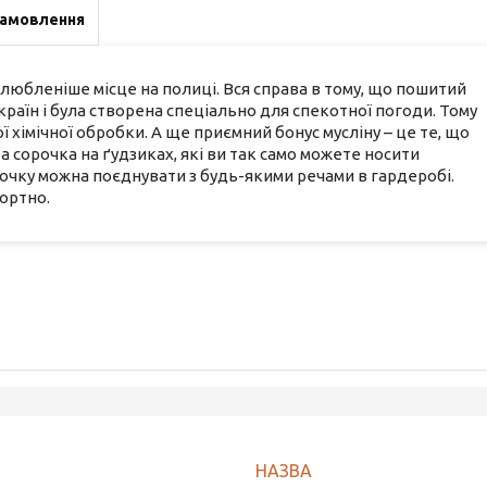
замовлення
улюбленіше місце на полиці. Вся справа в тому, що пошитий
х країн і була створена спеціально для спекотної погоди. Тому
 хімічної обробки. А ще приємний бонус мусліну – це те, що
 сорочка на ґудзиках, які ви так само можете носити
орочку можна поєднувати з будь-якими речами в гардеробі.
фортно.