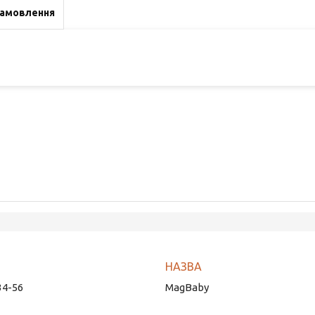
замовлення
34-56
MagBaby