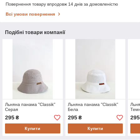
Повернення товару впродовж 14 днів за домовленістю
Всі умови повернення
Подібні товари компанії
Льняна панама "Classik"
Льняна панама "Classik"
Льня
Серая
Бела
Темн
295
295
295
₴
₴
Купити
Купити