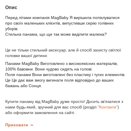
Опис
Перед літами компанія
MagBaby
Я вирішила попіклуватися
про своїх маленьких клієнтів, випустивши серію голівних
уборів.
Стильна панама, що ще так може виділити малюка?
Це не тільки стильний аксесуар, але й спосіб захисту світлої
головки вашої дитини.
Панами
MagBaby
Виготовлено з високоякісних матеріалів,
100% бавовни. Вони чудово сидять на голові.
Поля панами Вони виготовлені без пластику і тугих елементів.
Це Це дає вам змогу вигинати поля відповідно до ваших
бажань або Сонця.
Купити панаму від MagBaby дуже просто! Досить зв'язатися з
нами будь-який, зручний для вас спосіб (розділ
"Контакти"
)
або оформити замовлення на сайті.
Приховати