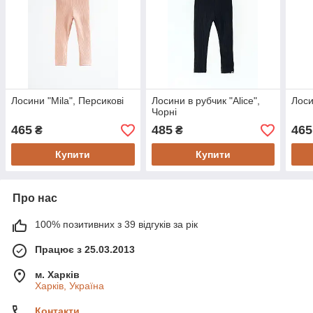
Лосини "Mila", Персикові
Лосини в рубчик "Alice",
Лоси
Чорні
465
485
465
₴
₴
Купити
Купити
Про нас
100% позитивних з 39 відгуків за рік
Працює з 25.03.2013
м. Харків
Харків, Україна
Контакти