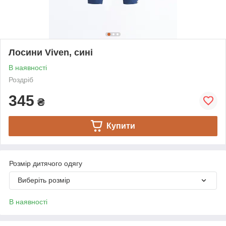
Лосини Viven, сині
В наявності
Роздріб
345
₴
Купити
Розмір дитячого одягу
Виберіть розмір
В наявності