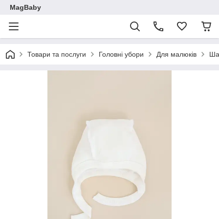
MagBaby
Товари та послуги
Головні убори
Для малюків
Ша