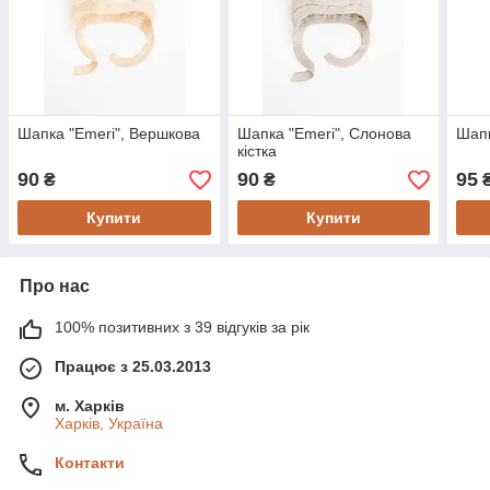
Шапка "Emeri", Вершкова
Шапка "Emeri", Слонова
Шапк
кістка
90
90
95
₴
₴
Купити
Купити
Про нас
100% позитивних з 39 відгуків за рік
Працює з 25.03.2013
м. Харків
Харків, Україна
Контакти