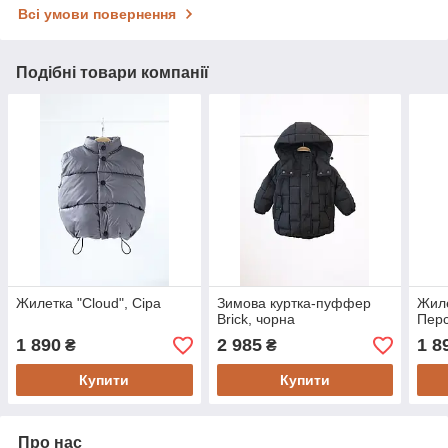
Всі умови повернення
Подібні товари компанії
Жилетка "Cloud", Сіра
Зимова куртка-пуффер
Жиле
Brick, чорна
Пер
1 890
2 985
1 8
₴
₴
Купити
Купити
Про нас