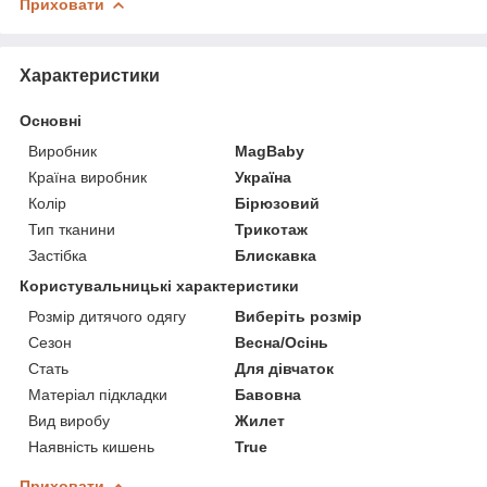
Приховати
Характеристики
Основні
Виробник
MagBaby
Країна виробник
Україна
Колір
Бірюзовий
Тип тканини
Трикотаж
Застібка
Блискавка
Користувальницькі характеристики
Розмір дитячого одягу
Виберіть розмір
Сезон
Весна/Осінь
Стать
Для дівчаток
Матеріал підкладки
Бавовна
Вид виробу
Жилет
Наявність кишень
True
Приховати