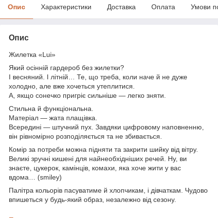
Опис
Характеристики
Доставка
Оплата
Умови п
Опис
Жилетка «Lui»
Який осінній гардероб без жилетки?
І весняний. І літній… Те, що треба, коли наче й не дуже
холодно, але вже хочеться утеплитися.
А, якщо сонечко пригріє сильніше — легко зняти.
Стильна й функціональна.
Матеріал — жата плащівка.
Всередині — штучний пух. Завдяки цифровому наповненню,
він рівномірно розподіляється та не збивається.
Комір за потреби можна підняти та закрити шийку від вітру.
Великі зручні кишені для найнеобхідніших речей. Ну, ви
знаєте, цукерок, камінців, комахи, яка хоче жити у вас
вдома… (smiley)
Палітра кольорів пасуватиме й хлопчикам, і дівчаткам. Чудово
впишеться у будь-який образ, незалежно від сезону.