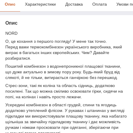
Опис
Характеристики
Доставка
Оплата
Умови п
Опис
NORD
О, це кохання з першого погляду! У мене так точно.
Перед вами термокомбінезон українського виробника, який
виграє в багатьох інших європейських. Чим? Давайте
розбиратися.
Пошитий комбінезон з водонепроникної плащової тканини,
що дуже актуально в зимову пору року. Будь-який бруд від
слякоті, й не тільки, витирається ганчіркою без перешкод.
Стрес-зони, такі як коліна та область сідниць, додатково
посилені. Так що можна сміливо освоювати гірки, сидячи на
попі, на колінах і навіть просто лежачи.
Усередині комбінезон в області грудей, спини та ягодиць
додатково утеплений флісом. У рукавах і штанинах у вигляді
підкладки ми використовували плащову тканину, яка набагато
щільніша за звичайну підкладкову тканину і дає можливість
ручкам і ніжкам просковзати при одяганні, зберігаючи при
цьому всі термо-властивості.