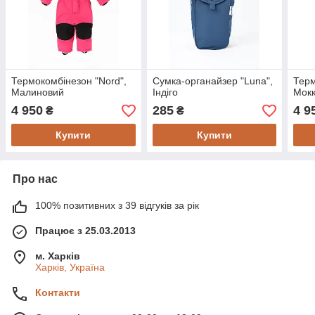
Термокомбінезон "Nord",
Сумка-органайзер "Luna",
Терм
Малиновий
Індіго
Мок
4 950
285
4 9
₴
₴
Купити
Купити
Про нас
100% позитивних з 39 відгуків за рік
Працює з 25.03.2013
м. Харків
Харків, Україна
Контакти