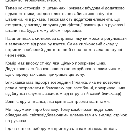
Тепер конструкція. У штанинах і рукавах вбудовані додатково
підманжетники, які дозволяють не забиватися снігу ні в
штанини, ні в рукава. Також мають додаткові елементи, що
стягують, у вигляді липучок для фіксації рукавиць на рукавах і
штанин на будь-якому об'ємі черевиків.
На штанинах є силіконова штрипка, яку ви можете регулювати
в залежності від розміру взуття. Саме силіконовий склад у
штрипки зроблений для того, щоб вона не ковзала по ступні
черевичка.
Комір має високу стійку, яка щільно прикриває шию.
Додатково застібка капюшона сконструйована таким чином,
що спереду так само прикриває цю зону.
Блискавка має підборт зсередини (планка, яка не дозволяє
речам потрапляти в блискавку при застібанні, прикриває шию
від бігунка і служить захистом від вітру в тій самій блискавці).
Зовні є друга планка, яка кріпиться трьома магнітами.
Ми подумали і про безпеку. Тому комбінезон додатково
обладнаний світловідбиваючими елементами у вигляді стрічок
на рукавах.
І для легшого вибору ми приготували вам різноманітність