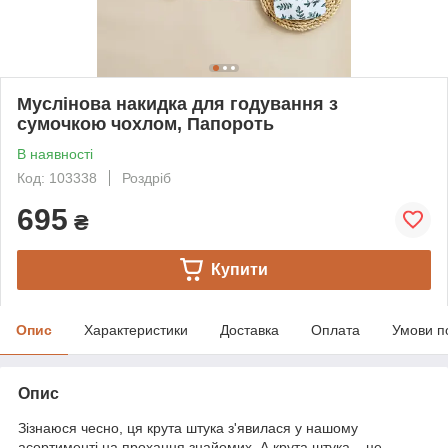
Муслінова накидка для годування з
сумочкою чохлом, Папороть
В наявності
Код: 103338
Роздріб
695
₴
Купити
Опис
Характеристики
Доставка
Оплата
Умови п
Опис
Зізнаюся чесно, ця крута штука з'явилася у нашому
асортименті на прохання знайомих. А крута штука – це