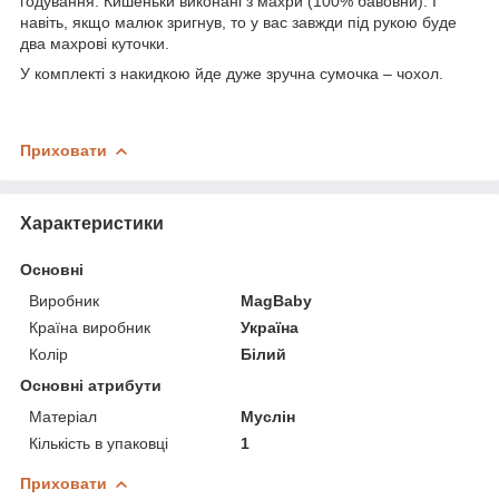
годування. Кишеньки виконані з махри (100% бавовни). І
навіть, якщо малюк зригнув, то у вас завжди під рукою буде
два махрові куточки.
У комплекті з накидкою йде дуже зручна сумочка – чохол.
Приховати
Характеристики
Основні
Виробник
MagBaby
Країна виробник
Україна
Колір
Білий
Основні атрибути
Матеріал
Муслін
Кількість в упаковці
1
Приховати