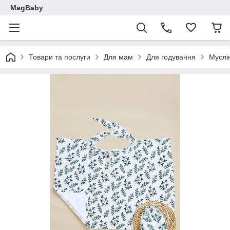
MagBaby
Товари та послуги
Для мам
Для годування
Муслі