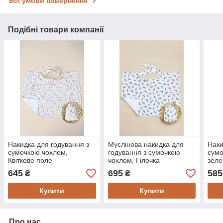
Всі умови повернення
Подібні товари компанії
Накидка для годування з
Муслінова накидка для
Наки
сумочкою чохлом,
годування з сумочкою
сумо
Квіткове поле
чохлом, Гілочка
зел
645
695
585
₴
₴
Купити
Купити
Про нас