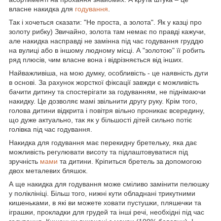
власне накидка для
годування
.
Так і хочеться сказати: "Не проста, а золота". Як у казці про
золоту рибку) Звичайно, золота там немає по правді кажучи,
але накидка насправді не замінна під час годування груддю
на вулиці або в іншому людному місці. А "золотою" її робить
ряд плюсів, чим власне вона і відрізняється від інших.
Найважливіша, на мою думку, особливість - це наявність дуги
в основі. За рахунок жорсткої фіксації завжди є можливість
бачити дитину та спостерігати за годуванням, не піднімаючи
накидку. Це дозволяє мамі звільнити другу руку. Крім того,
голова дитини відкрита і повітря вільно проникає всередину,
що дуже актуально, так як у більшості дітей сильно потіє
голівка під час годування.
Накидка для годування має перекидну бретельку, яка дає
можливість регулювати висоту та підлаштовуватися під
зручність
мами
та дитини. Кріпиться бретель за допомогою
двох металевих бляшок.
А ще накидка для годування може сміливо замінити пелюшку
у поліклініці. Більш того, нижні кути обладнані трикутними
кишеньками, в які ви можете ховати пустушки, пляшечки та
іграшки, прокладки для грудей та інші речі, необхідні під час