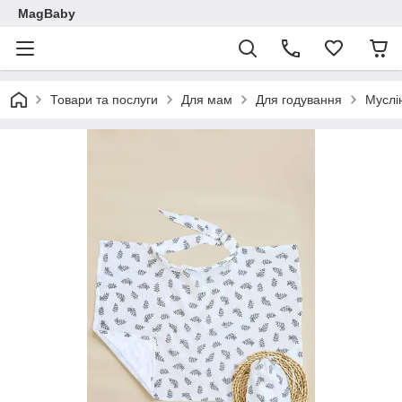
MagBaby
Товари та послуги
Для мам
Для годування
Муслі