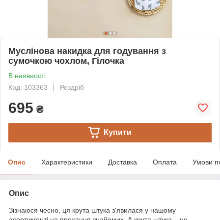
Муслінова накидка для годування з
сумочкою чохлом, Гілочка
В наявності
Код: 103363
Роздріб
695
₴
Купити
Опис
Характеристики
Доставка
Оплата
Умови п
Опис
Зізнаюся чесно, ця крута штука з'явилася у нашому
асортименті на прохання знайомих. А крута штука – це