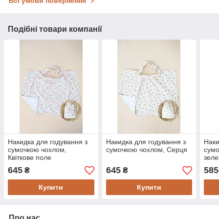
Всі умови повернення
Подібні товари компанії
Накидка для годування з
Накидка для годування з
Наки
сумочкою чохлом,
сумочкою чохлом, Серця
сумо
Квіткове поле
зел
645
645
585
₴
₴
Купити
Купити
Про нас