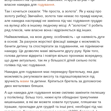
власне накидка для
годування
.
Так і хочеться сказати: "Не проста, а золота". Як у казці про
золоту рибку) Звичайно, золота там немає по правді кажучи,
але накидка насправді не замінна під час годування груддю
на вулиці або в іншому людному місці. А "золотою" її робить
ряд плюсів, чим власне вона і відрізняється від інших.
Найважливіша, на мою думку, особливість - це наявність дуги
в основі. За рахунок жорсткої фіксації завжди є можливість
бачити дитину та спостерігати за годуванням, не піднімаючи
накидку. Це дозволяє мамі звільнити другу руку. Крім того,
голова дитини відкрита і повітря вільно проникає всередину,
що дуже актуально, так як у більшості дітей сильно потіє
голівка під час годування.
Накидка для годування має перекидну бретельку, яка дає
можливість регулювати висоту та підлаштовуватися під
зручність
мами
та дитини. Кріпиться бретель за допомогою
двох металевих бляшок.
А ще накидка для годування може сміливо замінити пелюшку
у поліклініці. Більш того, нижні кути обладнані трикутними
кишеньками, в які ви можете ховати пустушки, пляшечки та
іграшки, прокладки для грудей та інші речі, необхідні під час