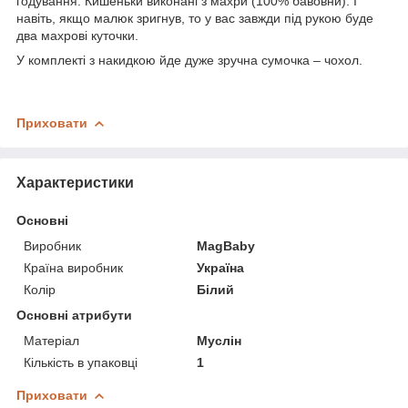
годування. Кишеньки виконані з махри (100% бавовни). І
навіть, якщо малюк зригнув, то у вас завжди під рукою буде
два махрові куточки.
У комплекті з накидкою йде дуже зручна сумочка – чохол.
Приховати
Характеристики
Основні
Виробник
MagBaby
Країна виробник
Україна
Колір
Білий
Основні атрибути
Матеріал
Муслін
Кількість в упаковці
1
Приховати