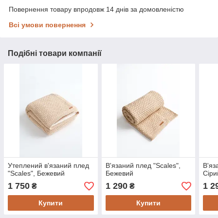
Повернення товару впродовж 14 днів за домовленістю
Всі умови повернення
Подібні товари компанії
Утеплений в'язаний плед
В'язаний плед "Scales",
В'яз
"Scales", Бежевий
Бежевий
Сіри
1 750
1 290
1 2
₴
₴
Купити
Купити