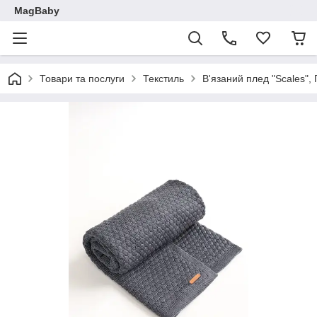
MagBaby
Товари та послуги
Текстиль
В'язаний плед "Scales",