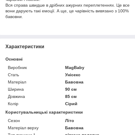
Вся справа швидше в дрібних ажурних переплетеннях. Це все
вони дарують такі емоції. А ще, це чарівність вивязано з 100%
бавовни.
Характеристики
Основні
Виробник
MagBaby
Стать
Унісекс
Матеріал
Бавовна
Ширина
90 см
Довжина
85 см
Колір
Сірий
Користувальницькі характеристики
Сезон
Літо
Матеріал верху
Бавовна
Тип тканини 1
в'язане полотно