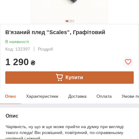
В'язаний плед "Scales", Графітовий
В наявності
Код: 132397
Роздріб
1 290
₴
Купити
Опис
Характеристики
Доставка
Оплата
Умови п
Опис
Чарівність, ну що ж ще може прийти на думку при вигляді
такого пледа! Він розкішний, повітряний, по-справжньому
чарівний і ніжний.