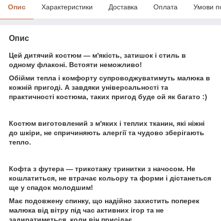
Опис
Характеристики
Доставка
Оплата
Умови п
Опис
Цей дитячий костюм — м'якість, затишок і стиль в
одному флаконі. Встояти неможливо!
Обійми тепла і комфорту супроводжуватимуть малюка в
кожній пригоді. А завдяки універсальності та
практичності костюма, таких пригод буде ой як багато :)
Костюм виготовлений з м'яких і теплих тканин, які ніжні
до шкіри, не спричиняють алергії та чудово зберігають
тепло.
Кофта з футера — трикотажу тринитки з начосом. Не
кошлатиться, не втрачає кольору та форми і дістанеться
ще у спадок молодшим!
Має подовжену спинку, що надійно захистить поперек
малюка від вітру під час активних ігор та не
задиратиметься, коли він присідає.