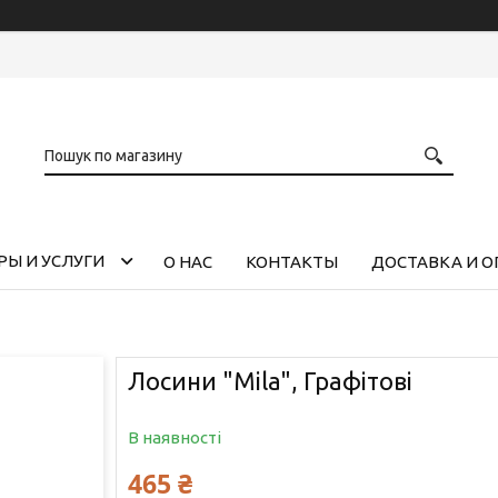
РЫ И УСЛУГИ
О НАС
КОНТАКТЫ
ДОСТАВКА И О
Лосини "Mila", Графітові
В наявності
465 ₴