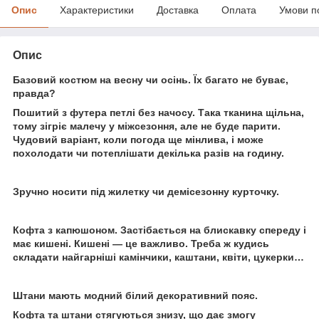
Опис
Характеристики
Доставка
Оплата
Умови п
Опис
Базовий костюм на весну чи осінь. Їх багато не буває,
правда?
Пошитий з футера петлі без начосу. Така тканина щільна,
тому зігріє малечу у міжсезоння, але не буде парити.
Чудовий варіант, коли погода ще мінлива, і може
похолодати чи потеплішати декілька разів на годину.
Зручно носити під жилетку чи демісезонну курточку.
Кофта з капюшоном. Застібається на блискавку спереду і
має кишені. Кишені — це важливо. Треба ж кудись
складати найгарніші камінчики, каштани, квіти, цукерки…
Штани мають модний білий декоративний пояс.
Кофта та штани стягуються знизу, що дає змогу