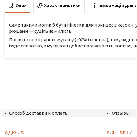
Характеристики
Інформація для 
Опис
Саме такими могли б бути пінетки для принцес з казок. Ну
рюшами — суцільна милість.
Пошиті з повітряного мусліну (100% бавовна), тому чудов
буде спекотно, а муслінові добре пропускають повітря, 
Способ доставки и оплаты
Отзывы