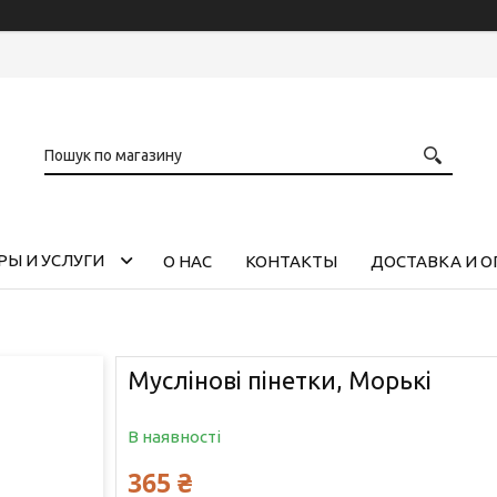
РЫ И УСЛУГИ
О НАС
КОНТАКТЫ
ДОСТАВКА И О
Муслінові пінетки, Морькі
В наявності
365 ₴