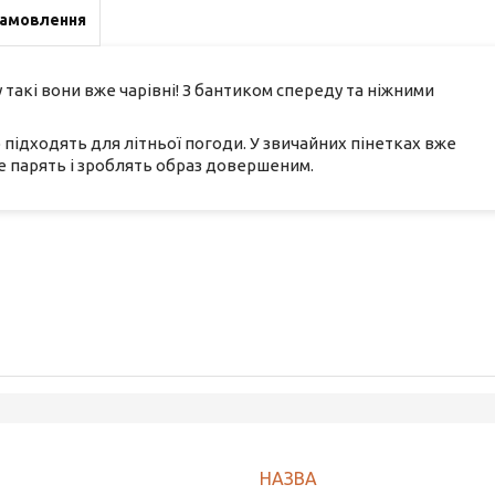
замовлення
 такі вони вже чарівні! З бантиком спереду та ніжними
о підходять для літньої погоди. У звичайних пінетках вже
не парять і зроблять образ довершеним.