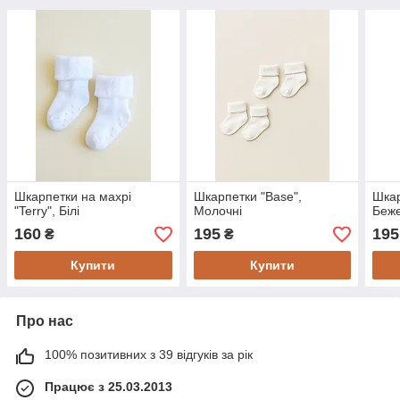
Шкарпетки на махрі
Шкарпетки "Base",
Шкар
"Terry", Білі
Молочні
Беж
160
195
195
₴
₴
Купити
Купити
Про нас
100% позитивних з 39 відгуків за рік
Працює з 25.03.2013