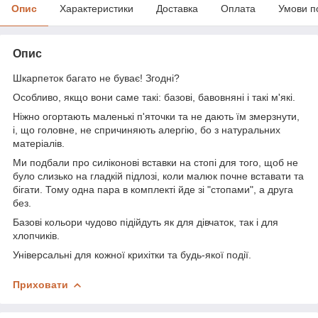
Опис
Характеристики
Доставка
Оплата
Умови п
Опис
Шкарпеток багато не буває! Згодні?
Особливо, якщо вони саме такі: базові, бавовняні і такі м'які.
Ніжно огортають маленькі п'яточки та не дають їм змерзнути,
і, що головне, не спричиняють алергію, бо з натуральних
матеріалів.
Ми подбали про силіконові вставки на стопі для того, щоб не
було слизько на гладкій підлозі, коли малюк почне вставати та
бігати. Тому одна пара в комплекті йде зі "стопами", а друга
без.
Базові кольори чудово підійдуть як для дівчаток, так і для
хлопчиків.
Універсальні для кожної крихітки та будь-якої події.
Приховати