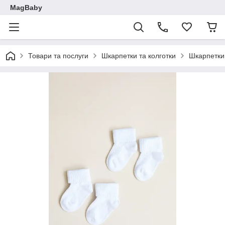
MagBaby
Товари та послуги
Шкарпетки та колготки
Шкарпетки 