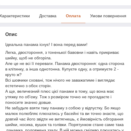
Характеристики
Доставка
Оплата
Умови повернення
Опис
Ідеальна панама існує! І вона перед вами!
Легка, двостороння, з тоненької бавовни і навіть прикриває
шийку, щоб не обгоріла.
Але це не всі її переваги. Панама двостороння: одна сторона
в клітинку, а інша однотонна. Купуєте одну, а отримуєте 2 -
круто ж?
Всі шовчики сховані, тож нічого не заважатиме і виглядає
естетично з обох сторін.
А ще, величезний плюс цієї панами в тому, що вона має
утяжку по об'єму. Тож з розміром точно не прогадаєте і
поносите значно довше.
Не забудьте взяти таку панаму з собою у відпустку. Бо якщо
малюк полюбляє плюхатись у басейні та ви точно знаєте, що
довгий час його звідти не витягнешь, є ймовірність обгорання
шийки, носика, вушок та голівки. Порятунком стане саме така
панамка, подовжена ззаду. В ній можна сміливо плюхатись у