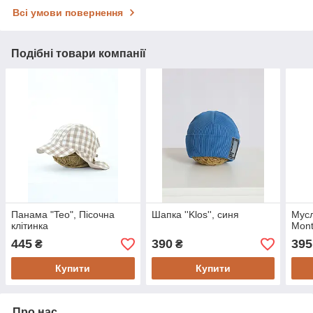
Всі умови повернення
Подібні товари компанії
Панама "Teo", Пісочна
Шапка ''Klos'', синя
Мусл
клітинка
Mont
445
390
395
₴
₴
Купити
Купити
Про нас