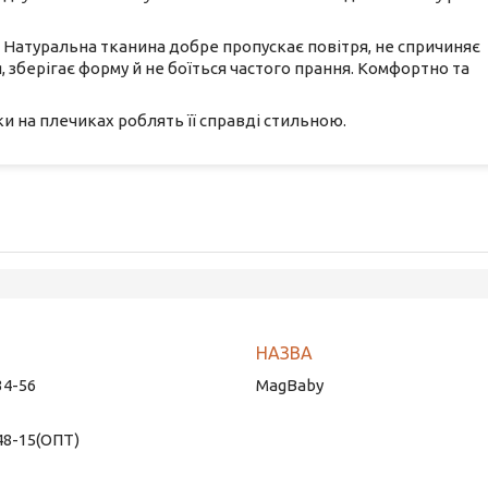
. Натуральна тканина добре пропускає повітря, не спричиняє
, зберігає форму й не боїться частого прання. Комфортно та
и на плечиках роблять її справді стильною.
34-56
MagBaby
48-15
ОПТ