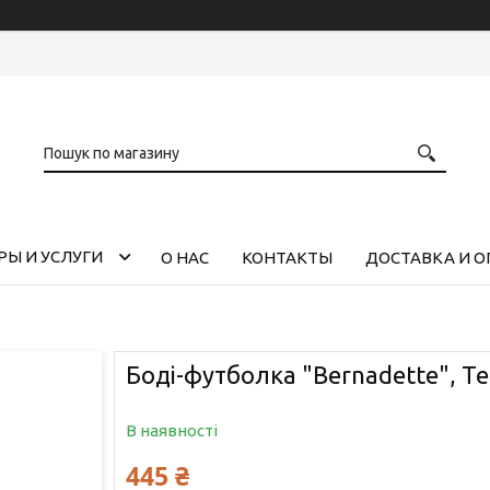
РЫ И УСЛУГИ
О НАС
КОНТАКТЫ
ДОСТАВКА И О
Боді-футболка "Bernadette", Т
В наявності
445 ₴