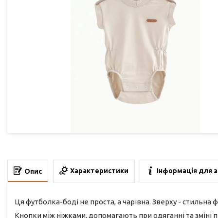
Характеристики
Інформація для 
Опис
Ця футболка-боді не проста, а чарівна. Зверху - стильна ф
Кнопки між ніжками, допомагають при одяганні та зміні під