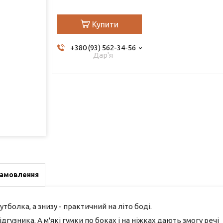
Купити
+380 (93) 562-34-56
Дар'я
замовлення
утболка, а знизу - практичний на літо боді.
гузника. А м'які гумки по боках і на ніжках дають змогу речі