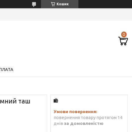
Кошик
ПЛАТА
емний таш
повернення товару протягом 14
днів
за домовленістю