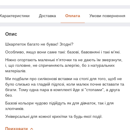
Характеристики
Доставка
Оплата
Умови повернення
Опис
Шкарпеток багато не буває! Згодні?
Особливо, якщо вони саме такі: базові, бавовняні і такі м'які.
Ніжно огортають маленькі п'яточки та не дають їм змерзнути,
і, що головне, не спричиняють алергію, бо з натуральних
матеріалів.
Ми подбали про силіконові вставки на стопі для того, щоб не
було слизько на гладкій підлозі, коли малюк почне вставати та
бігати. Тому одна пара в комплекті йде зі "стопами", а друга
без.
Базові кольори чудово підійдуть як для дівчаток, так і для
хлопчиків.
Універсальні для кожної крихітки та будь-якої події.
Приховати