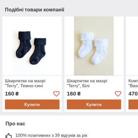
Подібні товари компанії
Шкарпетки на махрі
Шкарпетки на махрі
Комп
"Terry", Темно-сині
"Terry", Білі
"Bas
160
160
470
₴
₴
Купити
Купити
Про нас
100% позитивних з 39 відгуків за рік