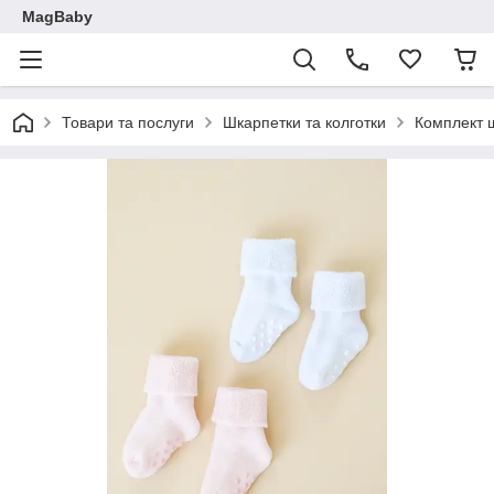
MagBaby
Товари та послуги
Шкарпетки та колготки
Комплект ш