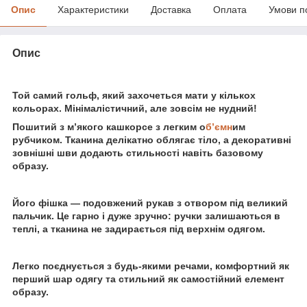
Опис
Характеристики
Доставка
Оплата
Умови п
Опис
Той самий гольф, який захочеться мати у кількох
кольорах. Мінімалістичний, але зовсім не нудний!
Пошитий з м’якого кашкорсе з легким о
б’ємн
им
рубчиком. Тканина делікатно облягає тіло, а декоративні
зовнішні шви додають стильності навіть базовому
образу.
Його фішка — подовжений рукав з отвором під великий
пальчик. Це гарно і дуже зручно: ручки залишаються в
теплі, а тканина не задирається під верхнім одягом.
Легко поєднується з будь-якими речами, комфортний як
перший шар одягу та стильний як самостійний елемент
образу.