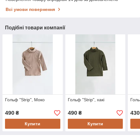
Всі умови повернення
Подібні товари компанії
Гольф "Strip", Моко
Гольф "Strip", хакі
Голь
490
490
430
₴
₴
Купити
Купити