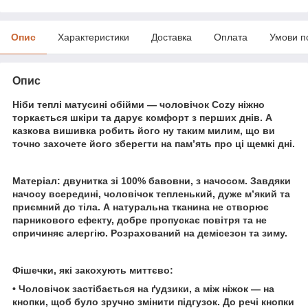
Опис
Характеристики
Доставка
Оплата
Умови п
Опис
Ніби теплі матусині обійми — чоловічок Cozy ніжно
торкається шкіри та дарує комфорт з перших днів. А
казкова вишивка робить його ну таким милим, що ви
точно захочете його зберегти на пам’ять про ці щемкі дні.
Матеріал: двунитка зі 100% бавовни, з начосом. Завдяки
начосу всередині, чоловічок тепленький, дуже м’який та
приємний до тіла. А натуральна тканина не створює
парникового ефекту, добре пропускає повітря та не
спричиняє алергію. Розрахований на демісезон та зиму.
Фішечки, які закохують миттєво:
• Чоловічок застібається на ґудзики, а між ніжок — на
кнопки, щоб було зручно змінити підгузок. До речі кнопки