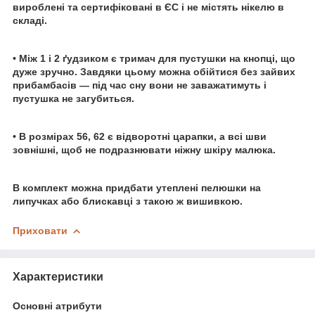
вироблені та сертифіковані в ЄС і не містять нікелю в
складі.
• Між 1 і 2 ґудзиком є тримач для пустушки на кнопці, що
дуже зручно. Завдяки цьому можна обійтися без зайвих
прибамбасів — під час сну вони не заважатимуть і
пустушка не загубиться.
• В розмірах 56, 62 є відворотні царапки, а всі шви
зовнішні, щоб не подразнювати ніжну шкіру малюка.
В комплект можна придбати утеплені пелюшки на
липучках або блискавці з такою ж вишивкою.
Приховати
Характеристики
Основні атрибути