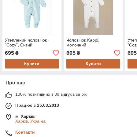
Утеплений чоловічок
Чоловічок Kappi,
Утеп
"Cozy", Сизий
молочний
"Coz
695
695
695
₴
₴
Купити
Купити
Про нас
100% позитивних з 39 відгуків за рік
Працює з 25.03.2013
м. Харків
Харків, Україна
Контакти