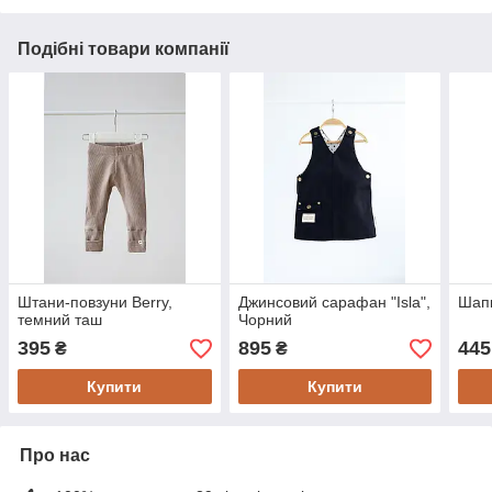
Подібні товари компанії
Штани-повзуни Berry,
Джинсовий сарафан "Isla",
Шапк
темний таш
Чорний
395
895
445
₴
₴
Купити
Купити
Про нас