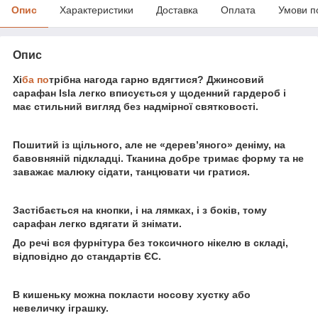
Опис
Характеристики
Доставка
Оплата
Умови п
Опис
Хі
ба по
трібна нагода гарно вдягтися? Джинсовий
сарафан Isla легко вписується у щоденний гардероб і
має стильний вигляд без надмірної святковості.
Пошитий із щільного, але не «дерев’яного» деніму, на
бавовняній підкладці. Тканина добре тримає форму та не
заважає малюку сідати, танцювати чи гратися.
Застібається на кнопки, і на лямках, і з боків, тому
сарафан легко вдягати й знімати.
До речі вся фурнітура без токсичного нікелю в складі,
відповідно до стандартів ЄС.
В кишеньку можна покласти носову хустку або
невеличку іграшку.