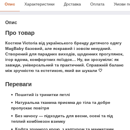
Опис
Характеристики
Доставка
Оплата
Умови п
Опис
Про товар
Костюм Victoria від українського бренду дитячого одягу
MagBaby базовий, але яскравий і зовсім ненудний.
Створений для парадних виходів, щоденних прогулянок,
ігор вдома, комфортних поїздок… Ну, ви зрозуміли: як
завжди, універсальний та практичний. Справжній баланс
між зручністю та естетикою, який ви шукали 🤍
Переваги
Пошитий із тринитки петлі
Натуральна тканина приємна до тіла та добре
пропускає повітря
Без начосу — підходить для весни, осені та під
теплий комбінезон взимку
Кофта зручного крою, з каптуром та манжетами