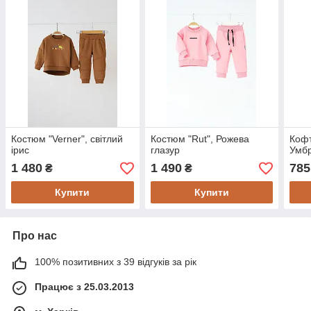
Костюм "Verner", світлий
Костюм "Rut", Рожева
Кофт
ірис
глазур
Умб
1 480
1 490
785
₴
₴
Купити
Купити
Про нас
100% позитивних з 39 відгуків за рік
Працює з 25.03.2013