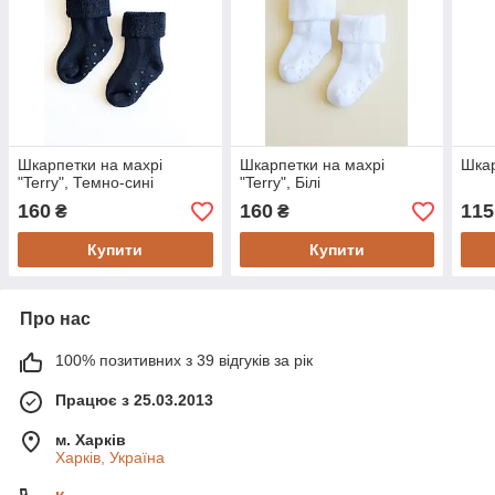
Шкарпетки на махрі
Шкарпетки на махрі
Шкар
"Terry", Темно-сині
"Terry", Білі
160
160
115
₴
₴
Купити
Купити
Про нас
100% позитивних з 39 відгуків за рік
Працює з 25.03.2013
м. Харків
Харків, Україна