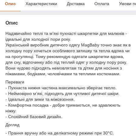
Опис
Характеристики
Доставка
Оплата
Умови п
Опис
Надзвичайно теплі та м’які пухнасті шкарпетки для малюків -
ідеальні для холодної пори року.
Український виробник дитячого одягу MagBaby точно знає як в
холодну пору хочеться особливого затишку та тепла вдома чи
на прогулянці. Тому рекомендує одягати шкарпетки вдома,
для сну, відпочинку або під теплий одяг у холодну пору року.
Вони чудово підходять немовлятам та дітям для носіння з
піжамами, бодіками, чоловічками та теплими костюмами.
Переваги
- Пухнаста нижня частина максимально зберігає тепло.
- Неймовірно м’які, підходять для чутливої дитячої шкіри.
- Ідеальні для зими та міжсезоння.
- Комфортна посадка - добре тримаються, не здавлюють
ніжку.
- Спокійний базовий дизайн.
Догляд
- Прання вручну або на делікатному режимі при 30°C.