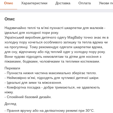
Опис
Характеристики
Доставка
Оплата
Умови п
Опис
Надзвичайно теплі та м’які пухнасті шкарпетки для малюків -
ідеальні для холодної пори року.
Український виробник дитячого одягу MagBaby точно знає як в
холодну пору хочеться особливого затишку та тепла вдома чи
на прогулянці. Тому рекомендує одягати шкарпетки вдома,
для сну, відпочинку або під теплий одяг у холодну пору року.
Вони чудово підходять немовлятам та дітям для носіння з
піжамами, бодіками, чоловічками та теплими костюмами.
Переваги
- Пухнаста нижня частина максимально зберігає тепло.
- Неймовірно м’які, підходять для чутливої дитячої шкіри.
- Ідеальні для зими та міжсезоння.
- Комфортна посадка - добре тримаються, не здавлюють
ніжку.
- Спокійний базовий дизайн.
Догляд
- Прання вручну або на делікатному режимі при 30°C.