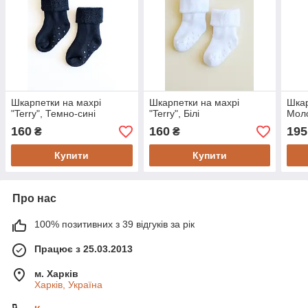
Шкарпетки на махрі
Шкарпетки на махрі
Шкар
"Terry", Темно-сині
"Terry", Білі
Мол
160
160
195
₴
₴
Купити
Купити
Про нас
100% позитивних з 39 відгуків за рік
Працює з 25.03.2013
м. Харків
Харків, Україна