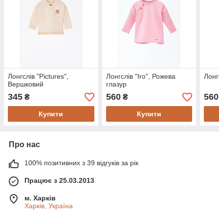
Лонгслів "Pictures",
Лонгслів "Iro", Рожева
Лонг
Вершковий
глазур
345
560
560
₴
₴
Купити
Купити
Про нас
100% позитивних з 39 відгуків за рік
Працює з 25.03.2013
м. Харків
Харків, Україна