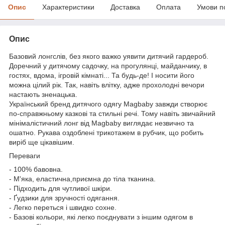
Опис
Характеристики
Доставка
Оплата
Умови п
Опис
Базовий лонгслів, без якого важко уявити дитячий гардероб.
Доречний у дитячому садочку, на прогулянці, майданчику, в
гостях, вдома, ігровій кімнаті... Та будь-де! І носити його
можна цілий рік. Так, навіть влітку, адже прохолодні вечори
настають зненацька.
Український бренд дитячого одягу Magbaby завжди створює
по-справжньому казкові та стильні речі. Тому навіть звичайний
мінімалістичний лонг від Magbaby виглядає незвично та
ошатно. Рукава оздоблені трикотажем в рубчик, що робить
виріб ще цікавішим.
Переваги
- 100% бавовна.
- М'яка, еластична,приємна до тіла тканина.
- Підходить для чутливої шкіри.
- Ґудзики для зручності одягання.
- Легко переться і швидко сохне.
- Базові кольори, які легко поєднувати з іншим одягом в