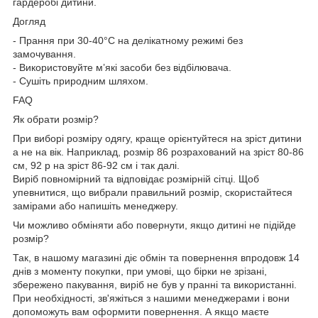
гардеробі дитини.
Догляд
- Прання при 30-40°C на делікатному режимі без
замочування.
- Використовуйте м’які засоби без відбілювача.
- Сушіть природним шляхом.
FAQ
Як обрати розмір?
При виборі розміру одягу, краще орієнтуйтеся на зріст дитини
а не на вік. Наприклад, розмір 86 розрахований на зріст 80-86
см, 92 р на зріст 86-92 см і так далі.
Виріб повномірний та відповідає розмірній сітці. Щоб
упевнитися, що вибрали правильний розмір, скористайтеся
замірами або напишіть менеджеру.
Чи можливо обміняти або повернути, якщо дитині не підійде
розмір?
Так, в нашому магазині діє обмін та повернення впродовж 14
днів з моменту покупки, при умові, що бірки не зрізані,
збережено пакування, виріб не був у пранні та використанні.
При необхідності, зв'яжіться з нашими менеджерами і вони
допоможуть вам оформити повернення. А якщо маєте