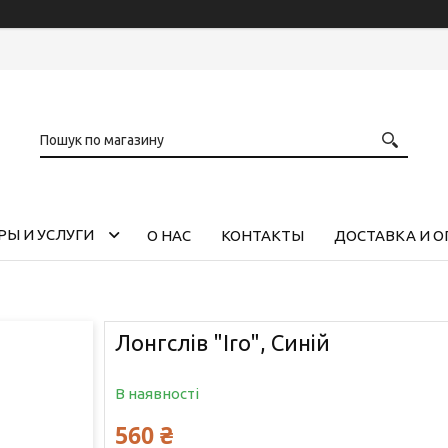
РЫ И УСЛУГИ
О НАС
КОНТАКТЫ
ДОСТАВКА И О
Лонгслів "Iro", Синій
В наявності
560 ₴