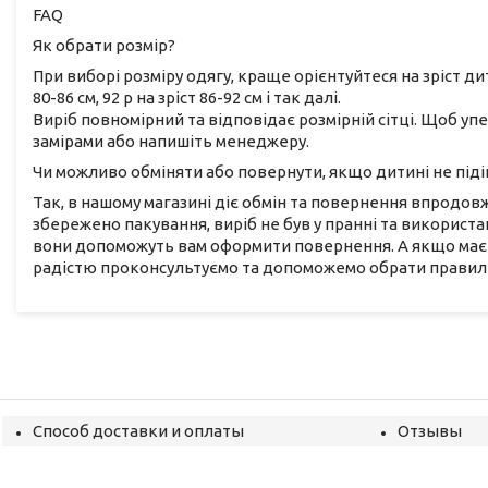
FAQ
Як обрати розмір?
При виборі розміру одягу, краще орієнтуйтеся на зріст ди
80-86 см, 92 р на зріст 86-92 см і так далі.
Виріб повномірний та відповідає розмірній сітці. Щоб у
замірами або напишіть менеджеру.
Чи можливо обміняти або повернути, якщо дитині не піді
Так, в нашому магазині діє обмін та повернення впродовж 
збережено пакування, виріб не був у пранні та використа
вони допоможуть вам оформити повернення. А якщо маєт
радістю проконсультуємо та допоможемо обрати правиль
Способ доставки и оплаты
Отзывы