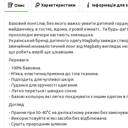
Характеристики
Інформація для 
Опис
Базовий лонгслів, без якого важко уявити дитячий гардер
майданчику, в гостях, вдома, ігровій кімнаті... Та будь-де!
прохолодні вечори настають зненацька.
Український бренд дитячого одягу Magbaby завжди створю
звичайний мінімалістичний лонг від Magbaby виглядає не
що робить виріб ще цікавішим.
Переваги
- 100% бавовна.
- М'яка, еластична,приємна до тіла тканина.
- Підходить для чутливої шкіри.
- Ґудзики для зручності одягання.
- Легко переться і швидко сохне.
- Базові кольори, які легко поєднувати з іншим одягом в
Догляд
- Прання при 30-40°C на делікатному режимі без замочува
- Використовуйте м’які засоби без відбілювача.
- Сушіть природним шляхом.